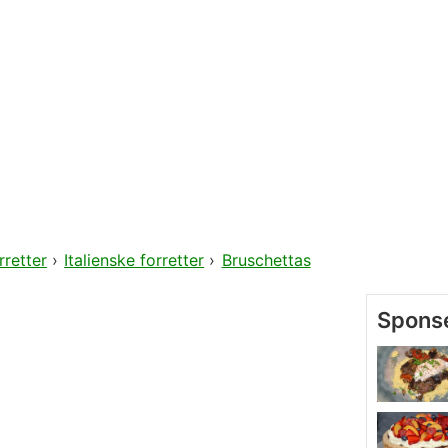
rretter
›
Italienske forretter
›
Bruschettas