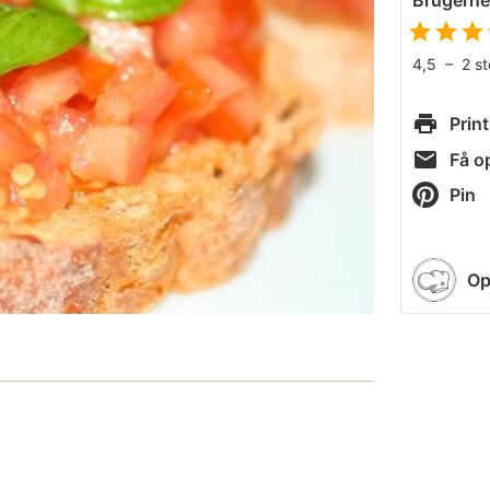
Brugern
4,5
–
2
s
Print
Få op
Pin
Op