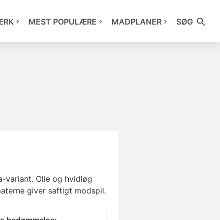
ÆRK
MEST POPULÆRE
MADPLANER
SØG
a-variant. Olie og hvidløg
terne giver saftigt modspil.