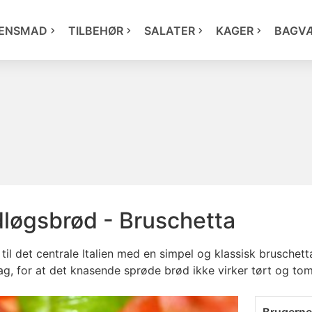
ENSMAD
TILBEHØR
SALATER
KAGER
BAGV
dløgsbrød - Bruschetta
il det centrale Italien med en simpel og klassisk bruschett
, for at det knasende sprøde brød ikke virker tørt og toma