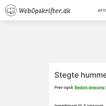
AFT
Stegte humme
Prøv også:
Bedste dressing 
Ingredienser
til
4 personer