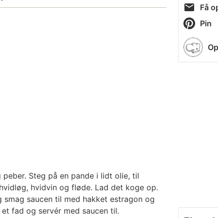
Få op
Pin
Op
eber. Steg på en pande i lidt olie, til
vidløg, hvidvin og fløde. Lad det koge op.
 smag saucen til med hakket estragon og
et fad og servér med saucen til.