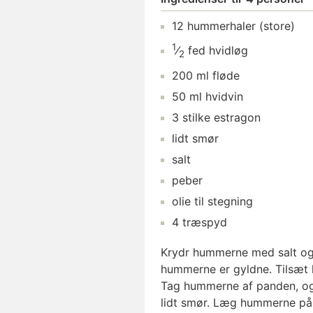
12
hummerhaler
(store)
1
⁄
fed
hvidløg
2
200
ml
fløde
50
ml
hvidvin
3
stilke
estragon
lidt
smør
salt
peber
olie
til stegning
4
træspyd
Krydr hummerne med salt og p
hummerne er gyldne. Tilsæt h
Tag hummerne af panden, og
lidt smør. Læg hummerne på 