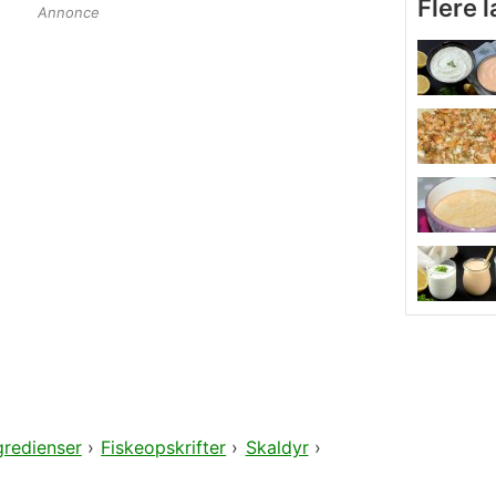
Flere 
Annonce
gredienser
›
Fiskeopskrifter
›
Skaldyr
›