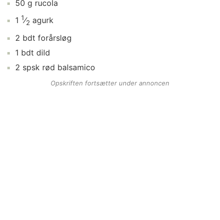
50
g
rucola
1
1
⁄
agurk
2
2
bdt
forårsløg
1
bdt
dild
2
spsk
rød balsamico
Opskriften fortsætter under annoncen