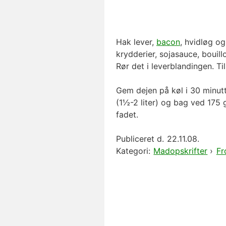
Hak lever,
bacon
, hvidløg og
krydderier, sojasauce, bouil
Rør det i leverblandingen. Ti
Gem dejen på køl i 30 minutt
(1½-2 liter) og bag ved 175 g
fadet.
Publiceret d.
22.11.08.
Kategori:
Madopskrifter
›
Fr