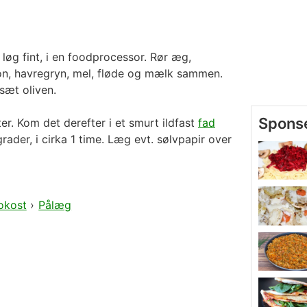
 løg fint, i en foodprocessor. Rør æg,
lon, havregryn, mel, fløde og mælk sammen.
lsæt oliven.
er. Kom det derefter i et smurt ildfast
fad
rader, i cirka 1 time. Læg evt. sølvpapir over
okost
›
Pålæg