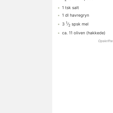
1
tsk
salt
1
dl
havregryn
1
3
⁄
spsk
mel
2
ca.
11
oliven
(hakkede)
Opskrift