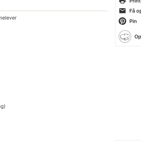
Print
Få op
melever
Pin
Op
ag)