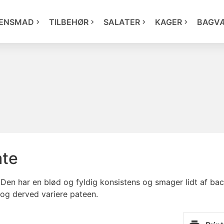
ENSMAD
TILBEHØR
SALATER
KAGER
BAGV
ate
. Den har en blød og fyldig konsistens og smager lidt af ba
g og derved variere pateen.