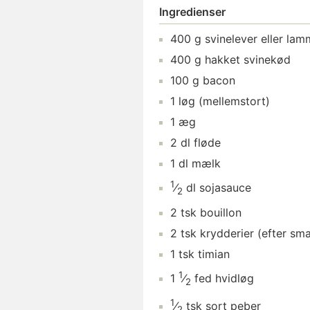
Ingredienser
400
g
svinelever
eller lam
400
g
hakket svinekød
100
g
bacon
1
løg
(mellemstort)
1
æg
2
dl
fløde
1
dl
mælk
1
⁄
dl
sojasauce
2
2
tsk
bouillon
2
tsk
krydderier
(efter sm
1
tsk
timian
1
1
⁄
fed
hvidløg
2
1
⁄
tsk
sort peber
2