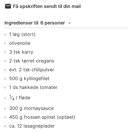
Få opskriften sendt til din mail
Ingredienser
til
6 personer
1
løg
(stort)
olivenolie
3
tsk
karry
2
tsk
tørret oregano
evt.
2
tsk
chilipulver
500
g
kyllingefilet
1
ds
hakkede tomater
1
⁄
l
fløde
4
300
g
mornaysauce
450
g
frossen spinat
(optøet)
ca.
12
lasagneplader