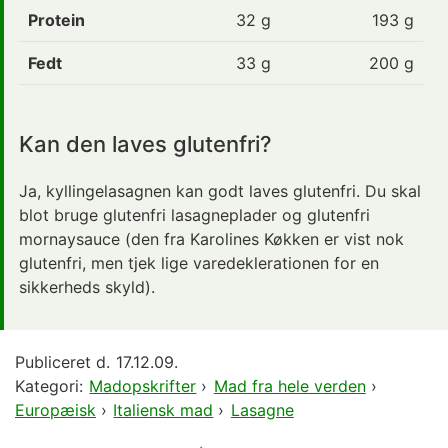
Protein
32
g
193 g
Fedt
33
g
200 g
Kan den laves glutenfri?
Ja, kyllingelasagnen kan godt laves glutenfri. Du skal
blot bruge glutenfri lasagneplader og glutenfri
mornaysauce (den fra Karolines Køkken er vist nok
glutenfri, men tjek lige varedeklerationen for en
sikkerheds skyld).
Publiceret d.
17.12.09.
Kategori:
Madopskrifter
›
Mad fra hele verden
›
Europæisk
›
Italiensk mad
›
Lasagne