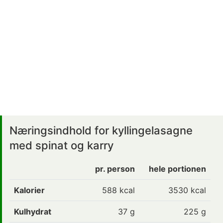
Næringsindhold for kyllingelasagne
med spinat og karry
pr. person
hele portionen
Kalorier
588
kcal
3530 kcal
Kulhydrat
37
g
225 g