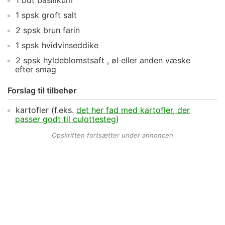
1
bdt
basilikum
1
spsk
groft salt
2
spsk
brun farin
1
spsk
hvidvinseddike
2
spsk
hyldeblomstsaft
, øl eller anden væske
efter smag
Forslag til tilbehør
kartofler
(f.eks.
det her fad med kartofler, der
passer godt til culottesteg
)
Opskriften fortsætter under annoncen