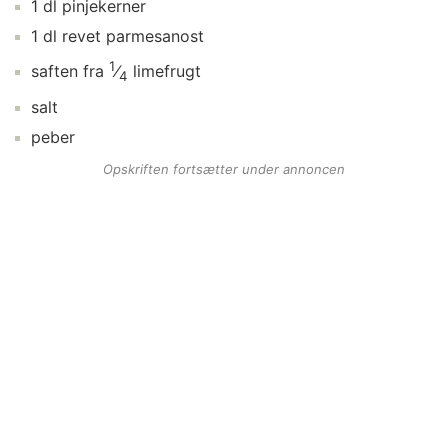
1
dl
pinjekerner
1
dl
revet parmesanost
1
saften fra
⁄
limefrugt
4
salt
peber
Opskriften fortsætter under annoncen