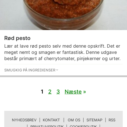
Rød pesto
Lær at lave rød pesto selv med denne opskrift. Det er
meget nemt og smagen er fantastisk. Denne udgave
består primært af cherrytomater, pinjekerner og urter.
SMUGKIG PÅ INGREDIENSER
1
2
3
Næste
»
NYHEDSBREV
|
KONTAKT | OM OS
|
SITEMAP
|
RSS
|
PRIVATLIVSPOLITIK
|
COOKIEPOLITIK
|