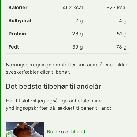
Kalorier
462
kcal
923 kcal
Kulhydrat
2
g
4 g
Protein
26
g
51 g
Fedt
39
g
78 g
Næringsberegningen omfatter kun andelårene - ikke
svesker/æbler eller tilbehør.
Det bedste tilbehør til andelår
Her til slut vil jeg også lige anbefale mine
yndlingsopskrifter på lækkert tilbehør til and:
Brun sovs til and