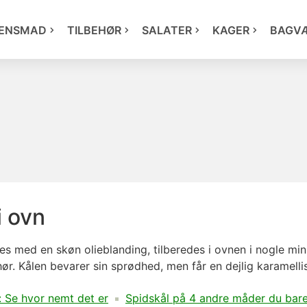
ENSMAD
TILBEHØR
SALATER
KAGER
BAGV
i ovn
es med en skøn olieblanding, tilberedes i ovnen i nogle min
hør
. Kålen bevarer sin sprødhed, men får en dejlig karamelli
: Se hvor nemt det er
Spidskål på 4 andre måder du bar