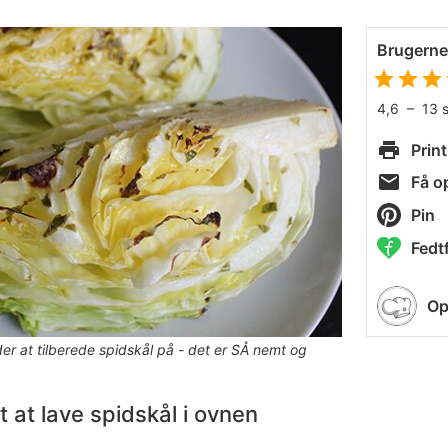
Brugern
4,6
–
13
Print
Få op
Pin
Fedtf
Op
er at tilberede spidskål på - det er SÅ nemt og
t at lave
spidskål i ovnen