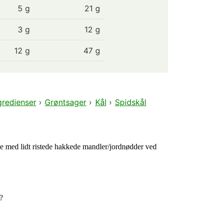
5
g
21 g
3
g
12 g
12
g
47 g
gredienser
›
Grøntsager
›
Kål
›
Spidskål