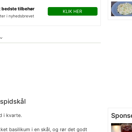
 bedste tilbehør
KLIK HER
fter i nyhedsbrevet
spidskål
 i kvarte.
kket basilikum i en skål, og rør det godt