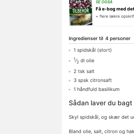
SE OGSÅ
Få e-bog med det
+ flere lækre opskri
Ingredienser
til
4 personer
1
spidskål
(stort)
1
⁄
dl
olie
2
2
tsk
salt
3
spsk
citronsaft
1
håndfuld
basilikum
Sådan laver du bagt 
Skyl spidskål, og skær det ud
Bland olie, salt, citron og ha