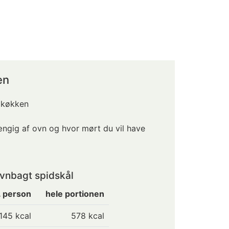
en
 køkken
ngig af ovn og hvor mørt du vil have
vnbagt spidskål
. person
hele portionen
145
kcal
578 kcal