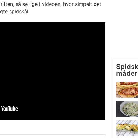
riften, så se lige i videoen, hvor simpelt det
gte spidskål.
Spidsk
måder