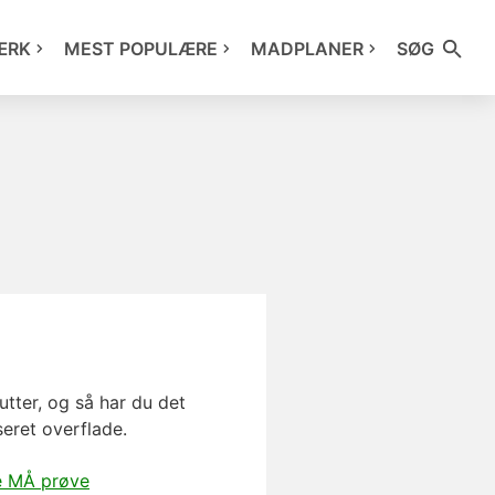
ÆRK
MEST POPULÆRE
MADPLANER
SØG
utter, og så har du det
seret overflade.
e MÅ prøve