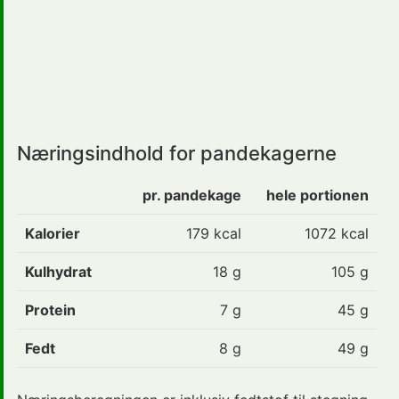
Næringsindhold for pandekagerne
pr. pandekage
hele portionen
Kalorier
179
kcal
1072 kcal
Kulhydrat
18
g
105 g
Protein
7
g
45 g
Fedt
8
g
49 g