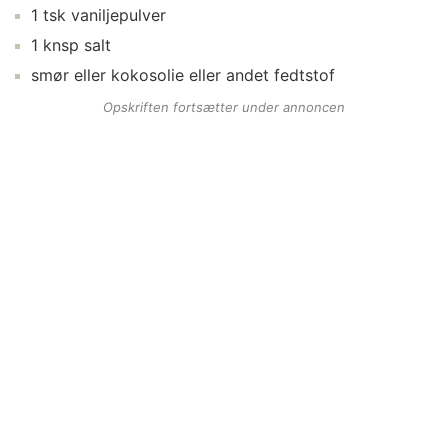
1
tsk
vaniljepulver
1
knsp
salt
smør
eller kokosolie eller andet fedtstof
Opskriften fortsætter under annoncen