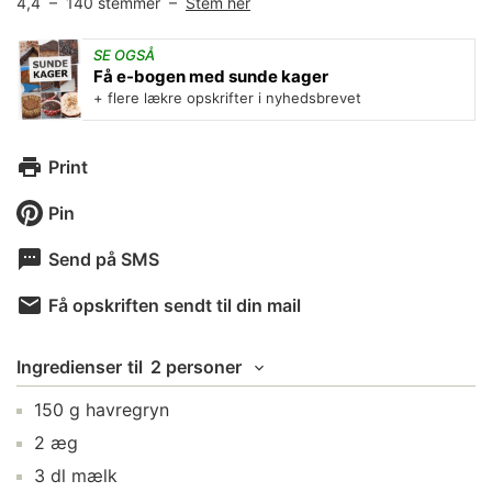
4,4
–
140
stemmer –
Stem her
SE OGSÅ
Få e-bogen med sunde kager
+ flere lækre opskrifter i nyhedsbrevet
Print
Pin
Send på SMS
Få opskriften sendt til din mail
Ingredienser
til
2 personer
150
g
havregryn
2
æg
3
dl
mælk