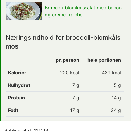
Broccoli-blomkålssalat med bacon
og creme fraiche
Næringsindhold for broccoli-blomkåls
mos
pr. person
hele portionen
Kalorier
220
kcal
439 kcal
Kulhydrat
7
g
15 g
Protein
7
g
14 g
Fedt
17
g
34 g
Publiceret d.
11.11.19.