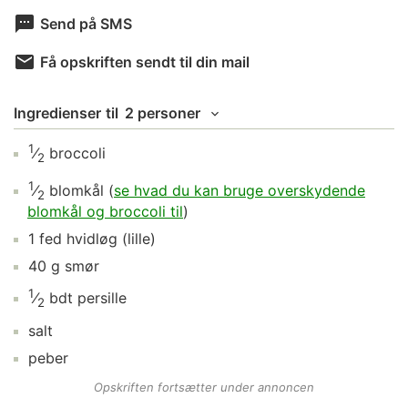
Send på SMS
Få opskriften sendt til din mail
Ingredienser
til
2 personer
1
⁄
broccoli
2
1
⁄
blomkål
(
se hvad du kan bruge overskydende
2
blomkål og broccoli til
)
1
fed
hvidløg
(lille)
40
g
smør
1
⁄
bdt
persille
2
salt
peber
Opskriften fortsætter under annoncen