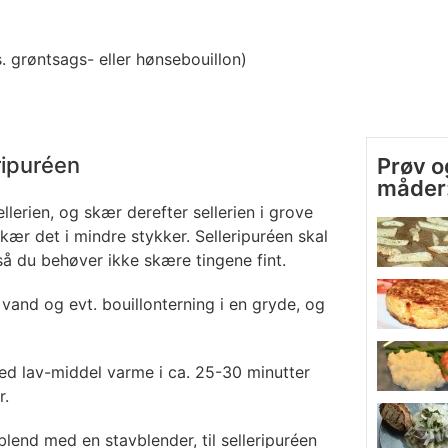
s. grøntsags- eller hønsebouillon)
ripuréen
Prøv o
måder
llerien, og skær derefter sellerien i grove
skær det i mindre stykker. Selleripuréen skal
, så du behøver ikke skære tingene fint.
 vand og evt. bouillonterning i en gryde, og
ved lav-middel varme i ca. 25-30 minutter
r.
lend med en stavblender, til selleripuréen