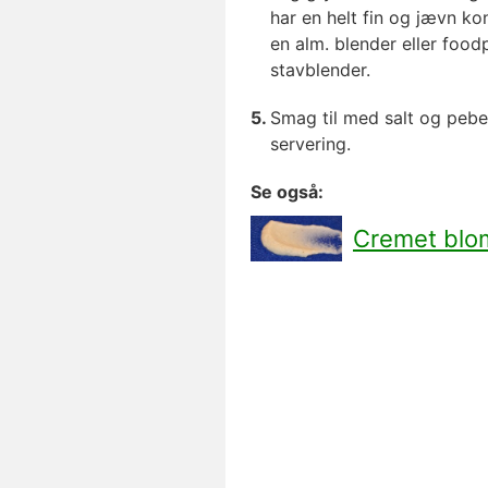
har en helt fin og jævn ko
en alm. blender eller foo
stavblender.
Smag til med salt og peb
servering.
Se også:
Cremet blo