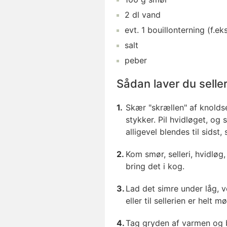
2
dl
vand
evt.
1
bouillonterning
(f.ek
salt
peber
Sådan laver du selle
Skær "skrællen" af knoldse
stykker. Pil hvidløget, og 
alligevel blendes til sidst
Kom smør, selleri, hvidløg,
bring det i kog.
Lad det simre under låg, 
eller til sellerien er helt mø
Tag gryden af varmen og b