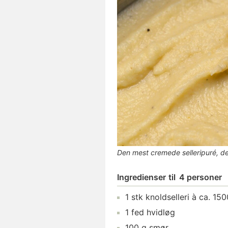
Den mest cremede selleripuré, d
Ingredienser
til
4 personer
1
stk
knoldselleri
à ca. 15
1
fed
hvidløg
100
g
smør