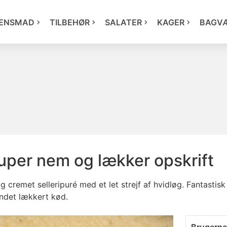
ENSMAD
TILBEHØR
SALATER
KAGER
BAGV
super nem og lækker opskrift
cremet selleripuré med et let strejf af hvidløg. Fantastisk ti
andet lækkert kød.