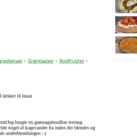
gredienser
›
Grøntsager
›
Rodfrugter
›