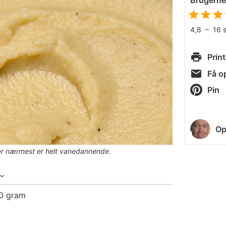
Brugern
4,8
–
16
Print
Få op
Pin
Op
er nærmest er helt vanedannende.
00 gram