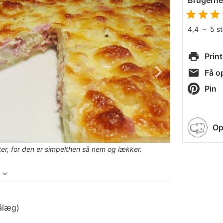
Brugern
4,4
–
5
s
Print
Få op
Pin
Op
tter, for den er simpelthen så nem og lækker.
ålæg)