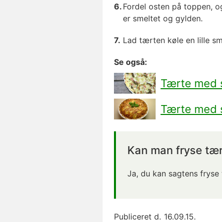
Fordel osten på toppen, og 
er smeltet og gylden.
Lad tærten køle en lille sm
Se også:
Tærte med s
Tærte med 
Kan man fryse tæ
Ja, du kan sagtens fryse
Publiceret d.
16.09.15.