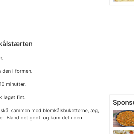
kålstærten
r.
 den i formen.
10 minutter.
 løget fint.
n skål sammen med blomkålsbuketterne, æg,
er. Bland det godt, og kom det i den