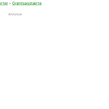
rter
›
Grøntsagstærte
Annonce