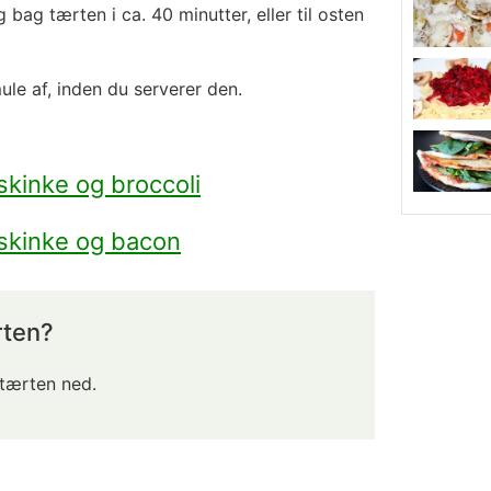
bag tærten i ca. 40 minutter, eller til osten
ule af, inden du serverer den.
kinke og broccoli
skinke og bacon
rten?
 tærten ned.