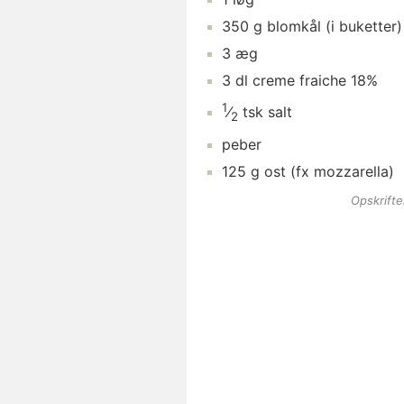
350
g
blomkål
(i buketter)
3
æg
3
dl
creme fraiche 18%
1
⁄
tsk
salt
2
peber
125
g
ost
(fx mozzarella)
Opskrift