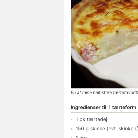
En af mine helt store tærtefavori
Ingredienser
til
1 tærteform
1
pk
tærtedej
150
g
skinke
(evt. skinkep
1
løg