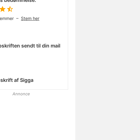
es bedømmelse:
temmer –
Stem her
skriften sendt til din mail
skrift af
Sigga
Annonce