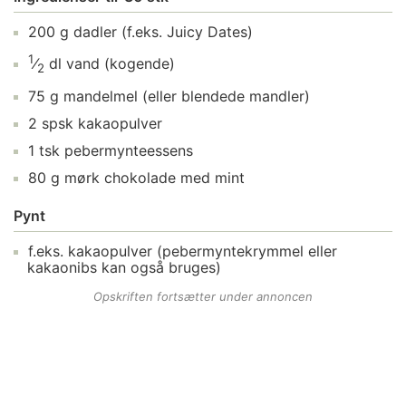
200
g
dadler
(f.eks. Juicy Dates)
1
⁄
dl
vand
(kogende)
2
75
g
mandelmel
(eller blendede mandler)
2
spsk
kakaopulver
1
tsk
pebermynteessens
80
g
mørk chokolade
med mint
Pynt
f.eks.
kakaopulver
(pebermyntekrymmel eller
kakaonibs kan også bruges)
Opskriften fortsætter under annoncen