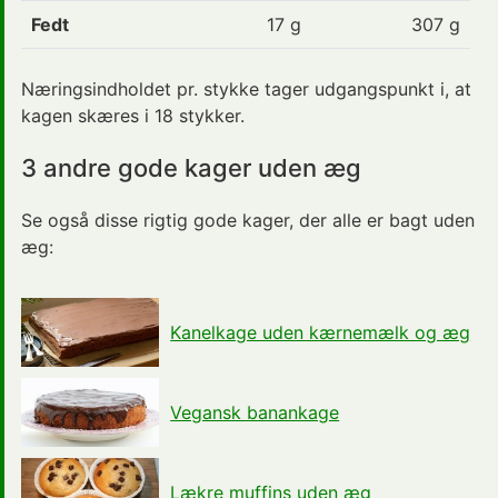
Fedt
17
g
307 g
Næringsindholdet pr. stykke tager udgangspunkt i, at
kagen skæres i 18 stykker.
3 andre gode kager uden æg
Se også disse rigtig gode kager, der alle er bagt uden
æg:
Kanelkage uden kærnemælk og æg
Vegansk banankage
Lækre muffins uden æg