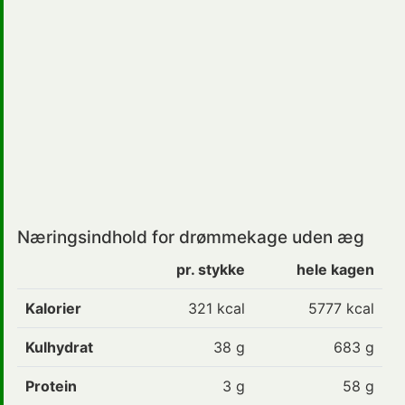
Næringsindhold for drømmekage uden æg
pr. stykke
hele kagen
Kalorier
321
kcal
5777 kcal
Kulhydrat
38
g
683 g
Protein
3
g
58 g