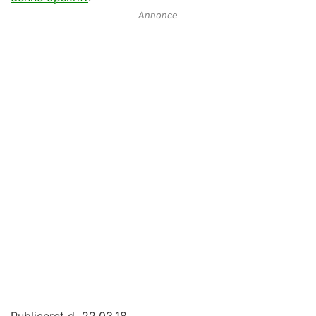
Annonce
Publiceret d.
22.03.18.