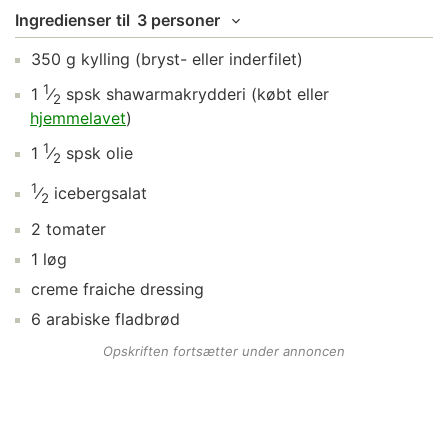
Ingredienser
til
3 personer
350
g
kylling
(bryst- eller inderfilet)
1
1
⁄
spsk
shawarmakrydderi
(købt eller
2
hjemmelavet
)
1
1
⁄
spsk
olie
2
1
⁄
icebergsalat
2
2
tomater
1
løg
creme fraiche dressing
6
arabiske fladbrød
Opskriften fortsætter under annoncen