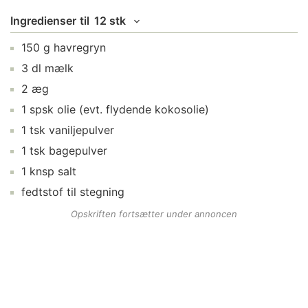
Ingredienser
til
12 stk
150
g
havregryn
3
dl
mælk
2
æg
1
spsk
olie
(evt. flydende kokosolie)
1
tsk
vaniljepulver
1
tsk
bagepulver
1
knsp
salt
fedtstof
til stegning
Opskriften fortsætter under annoncen