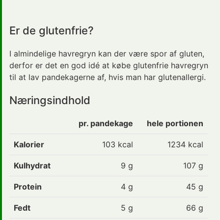
Er de glutenfrie?
I almindelige havregryn kan der være spor af gluten,
derfor er det en god idé at købe glutenfrie havregryn
til at lav pandekagerne af, hvis man har glutenallergi.
Næringsindhold
pr. pandekage
hele portionen
Kalorier
103
kcal
1234 kcal
Kulhydrat
9
g
107 g
Protein
4
g
45 g
Fedt
5
g
66 g