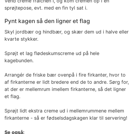
Vend creme fraichen i, og kom cremen op i en
sprøjtepose, evt. med en fin tyl sat i.
Pynt kagen så den ligner et flag
Skyl jordbær og hindbær, og skær dem ud i halve eller
kvarte stykker.
Sprøjt et lag flødeskumscreme ud på hele
kagebunden.
Arrangér de friske bær ovenpå i fire firkanter, hvor to
af firkanterne er lidt bredere end de to andre. Sørg for,
at der er mellemrum imellem firkanterne, så det ligner
et flag.
Sprøjt lidt ekstra creme ud i mellemrummene mellem
firkanterne - så er fødselsdagskagen klar til servering!
Se også: