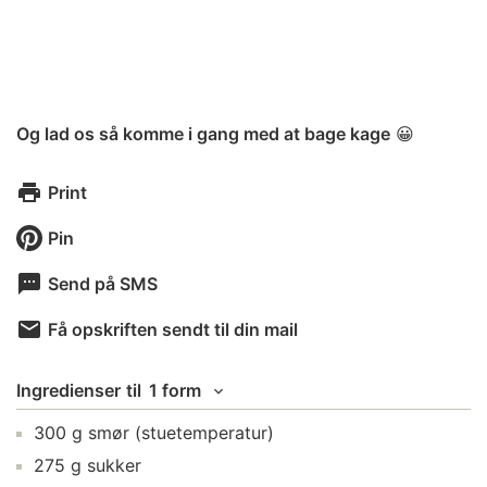
Og lad os så komme i gang med at bage kage
😀
Print
Pin
Send på SMS
Få opskriften sendt til din mail
Ingredienser
til
1 form
300
g
smør
(stuetemperatur)
275
g
sukker