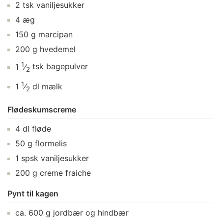
2
tsk
vaniljesukker
4
æg
150
g
marcipan
200
g
hvedemel
1
1
⁄
tsk
bagepulver
2
1
1
⁄
dl
mælk
2
Flødeskumscreme
4
dl
fløde
50
g
flormelis
1
spsk
vaniljesukker
200
g
creme fraiche
Pynt til kagen
ca.
600
g
jordbær
og hindbær