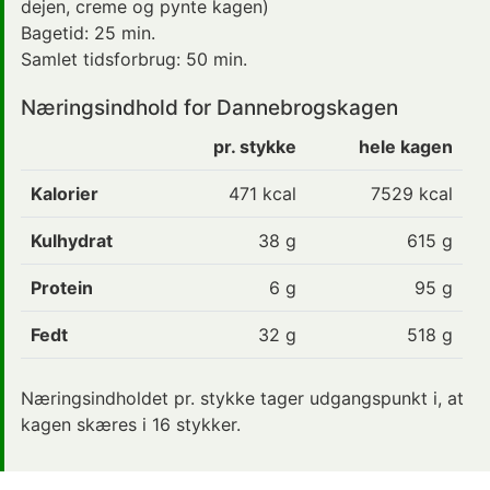
dejen, creme og pynte kagen)
Bagetid:
25 min.
Samlet tidsforbrug:
50 min.
Næringsindhold for Dannebrogskagen
pr. stykke
hele kagen
Kalorier
471
kcal
7529 kcal
Kulhydrat
38
g
615 g
Protein
6
g
95 g
Fedt
32
g
518 g
Næringsindholdet pr. stykke tager udgangspunkt i, at
kagen skæres i 16 stykker.