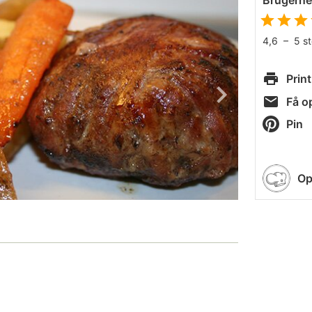
Brugern
4,6
–
5
s
Print
Få op
Pin
Op