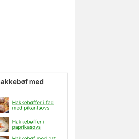
hakkebøf med
Hakkebøffer i fad
med pikantsovs
Hakkebøffer i
paprikasovs
Hakkebøf med ost,