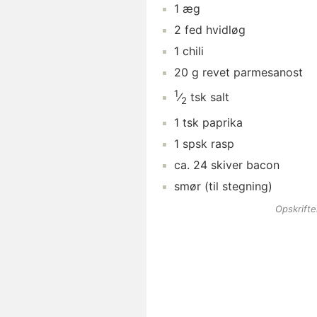
1
æg
2
fed
hvidløg
1
chili
20
g
revet parmesanost
1
⁄
tsk
salt
2
1
tsk
paprika
1
spsk
rasp
ca.
24
skiver
bacon
smør
(til stegning)
Opskrift