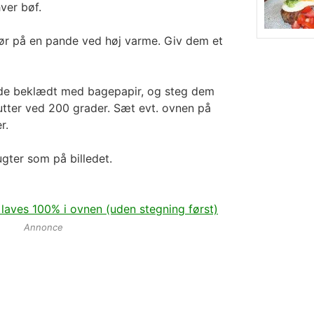
ver bøf.
mør på en pande ved høj varme. Giv dem et
de beklædt med bagepapir, og steg dem
utter ved 200 grader. Sæt evt. ovnen på
r.
gter som på billedet.
aves 100% i ovnen (uden stegning først)
Annonce