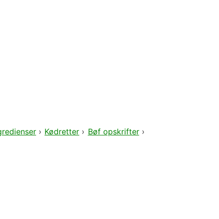
gredienser
›
Kødretter
›
Bøf opskrifter
›