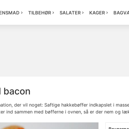
ENSMAD
TILBEHØR
SALATER
KAGER
BAGV
 bacon
nation, der vil noget: Saftige hakkebøffer indkapslet i mas
ter ind sammen med bøfferne i ovnen, så er der nem og læk