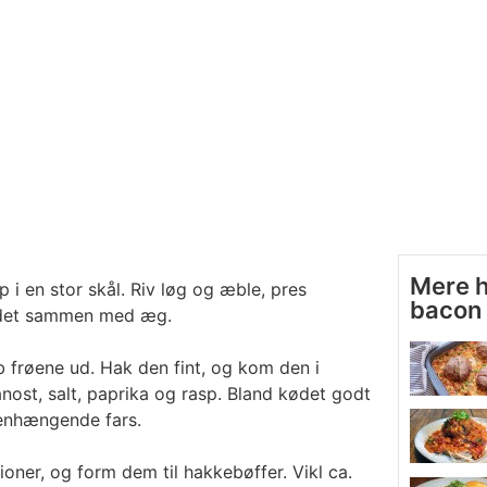
Mere 
i en stor skål. Riv løg og æble, pres
bacon
kødet sammen med æg.
ab frøene ud. Hak den fint, og kom den i
st, salt, paprika og rasp. Bland kødet godt
enhængende fars.
tioner, og form dem til hakkebøffer. Vikl ca.