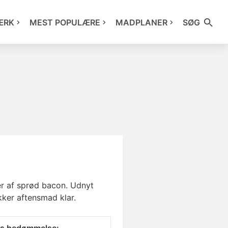
ÆRK
MEST POPULÆRE
MADPLANER
SØG
ser af sprød bacon. Udnyt
ker aftensmad klar.