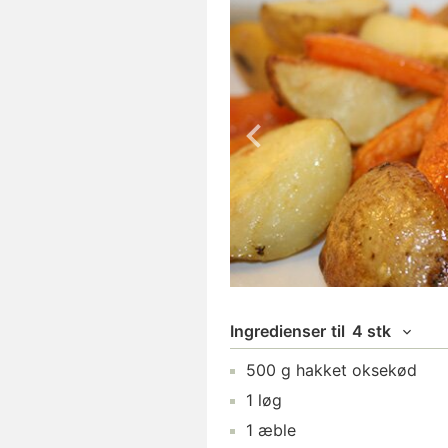
Ingredienser
til
4 stk
500
g
hakket oksekød
1
løg
1
æble