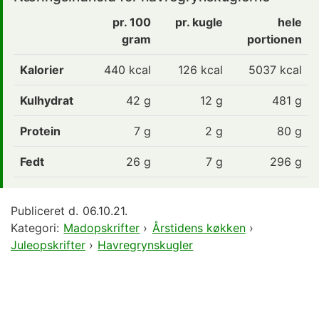
pr. 100
pr. kugle
hele
gram
portionen
Kalorier
440 kcal
126
kcal
5037 kcal
Kulhydrat
42 g
12
g
481 g
Protein
7 g
2
g
80 g
Fedt
26 g
7
g
296 g
Publiceret d.
06.10.21.
Kategori:
Madopskrifter
›
Årstidens køkken
›
Juleopskrifter
›
Havregrynskugler