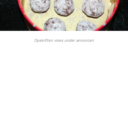
Opskriften vises under annoncen