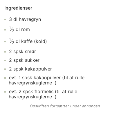
Ingredienser
3
dl
havregryn
1
⁄
dl
rom
2
1
⁄
dl
kaffe
(kold)
2
2
spsk
smør
2
spsk
sukker
2
spsk
kakaopulver
evt.
1
spsk
kakaopulver
(til at rulle
havregrynskuglerne i)
evt.
2
spsk
flormelis
(til at rulle
havregrynskuglerne i)
Opskriften fortsætter under annoncen