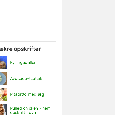
lækre opskrifter
Kyllingedeller
Avocado-tzatziki
Pitabrød med æg
Pulled chicken - nem
opskrift i ovn