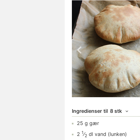
Ingredienser
til
8 stk
25
g
gær
1
2
⁄
dl
vand
(lunken)
2