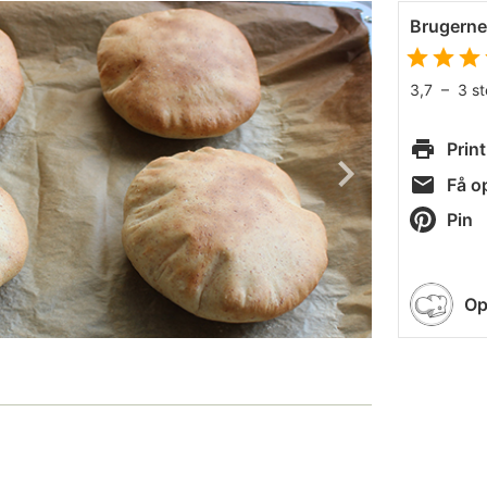
Brugern
3,7
–
3
s
Print
Få op
Pin
Op