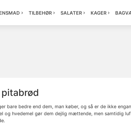
ENSMAD
TILBEHØR
SALATER
KAGER
BAGV
pitabrød
r bare bedre end dem, man køber, og så er de ikke engan
l og hvedemel gør dem dejlig mættende, men samtidig luf
de.