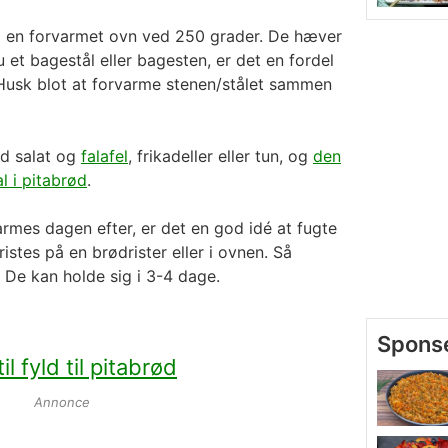
 i en forvarmet ovn ved 250 grader. De hæver
u et bagestål eller bagesten, er det en fordel
Husk blot at forvarme stenen/stålet sammen
ed salat og
falafel
, frikadeller eller tun, og
den
l i pitabrød
.
armes dagen efter, er det en god idé at fugte
stes på en brødrister eller i ovnen. Så
. De kan holde sig i 3-4 dage.
l fyld til pitabrød
Annonce