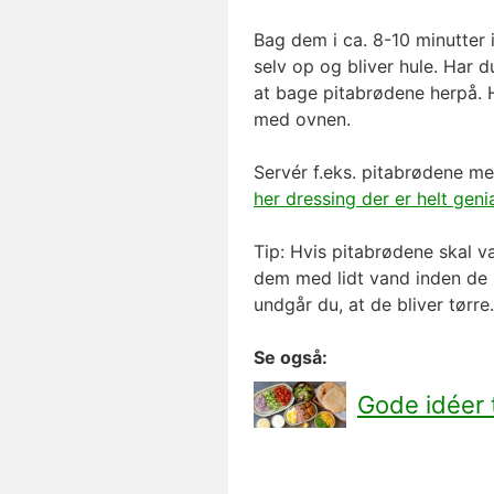
Bag dem i ca. 8-10 minutter
selv op og bliver hule. Har d
at bage pitabrødene herpå. 
med ovnen.
Servér f.eks. pitabrødene m
her dressing der er helt genia
Tip: Hvis pitabrødene skal v
dem med lidt vand inden de ri
undgår du, at de bliver tørre
Se også:
Gode idéer ti