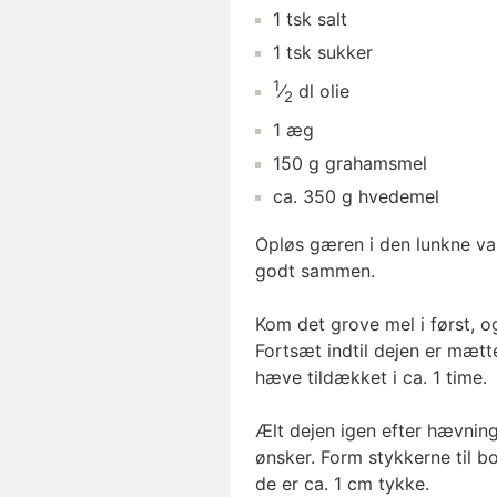
1
tsk
salt
1
tsk
sukker
1
⁄
dl
olie
2
1
æg
150
g
grahamsmel
ca.
350
g
hvedemel
Opløs gæren i den lunkne van
godt sammen.
Kom det grove mel i først, o
Fortsæt indtil dejen er mætt
hæve tildækket i ca. 1 time.
Ælt dejen igen efter hævning,
ønsker. Form stykkerne til bo
de er ca. 1 cm tykke.