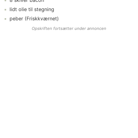
8
skiver
bacon
lidt
olie
til stegning
peber
(Friskkværnet)
Opskriften fortsætter under annoncen