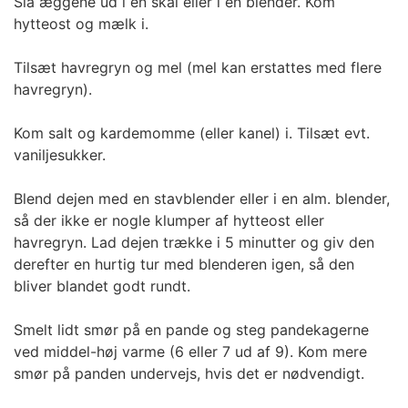
Slå æggene ud i en skål eller i en blender. Kom
hytteost og mælk i.
Tilsæt havregryn og mel (mel kan erstattes med flere
havregryn).
Kom salt og kardemomme (eller kanel) i. Tilsæt evt.
vaniljesukker.
Blend dejen med en stavblender eller i en alm. blender,
så der ikke er nogle klumper af hytteost eller
havregryn. Lad dejen trække i 5 minutter og giv den
derefter en hurtig tur med blenderen igen, så den
bliver blandet godt rundt.
Smelt lidt smør på en pande og steg pandekagerne
ved middel-høj varme (6 eller 7 ud af 9). Kom mere
smør på panden undervejs, hvis det er nødvendigt.