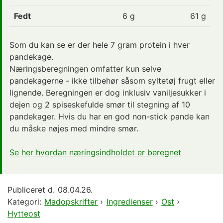
Fedt
6
g
61 g
Som du kan se er der hele 7 gram
protein
i hver
pandekage.
Næringsberegningen omfatter kun selve
pandekagerne - ikke tilbehør såsom syltetøj frugt eller
lignende. Beregningen er dog inklusiv vaniljesukker i
dejen og 2 spiseskefulde smør til stegning af 10
pandekager. Hvis du har en god non-stick pande kan
du måske nøjes med mindre smør.
Se her hvordan næringsindholdet er beregnet
Publiceret d.
08.04.26.
Kategori:
Madopskrifter
›
Ingredienser
›
Ost
›
Hytteost