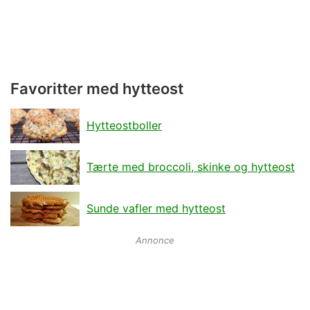
Favoritter med hytteost
Hytteostboller
Tærte med broccoli, skinke og hytteost
Sunde vafler med hytteost
Annonce