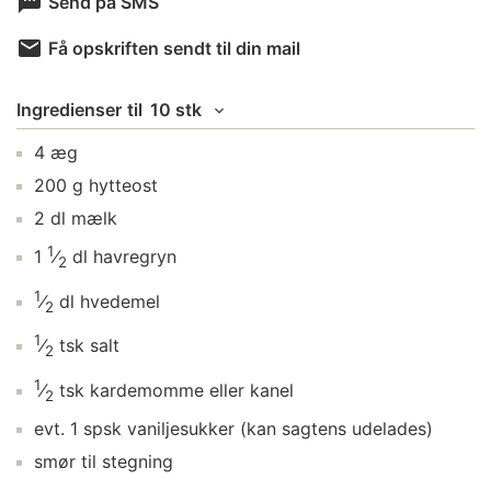
Send på SMS
Få opskriften sendt til din mail
Ingredienser
til
10 stk
4
æg
200
g
hytteost
2
dl
mælk
1
1
⁄
dl
havregryn
2
1
⁄
dl
hvedemel
2
1
⁄
tsk
salt
2
1
⁄
tsk
kardemomme
eller kanel
2
evt.
1
spsk
vaniljesukker
(kan sagtens udelades)
smør
til stegning