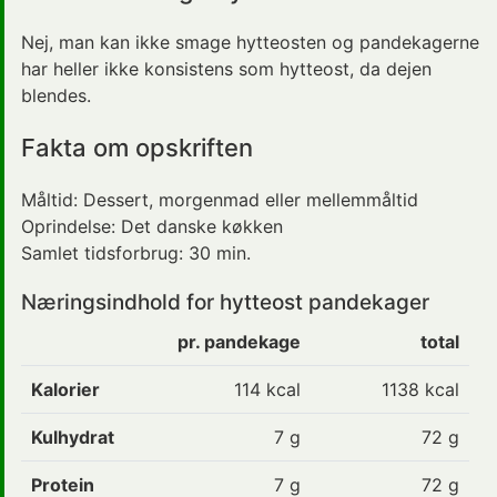
Nej, man kan ikke smage hytteosten og pandekagerne
har heller ikke konsistens som hytteost, da dejen
blendes.
Fakta om opskriften
Måltid:
Dessert
, morgenmad eller mellemmåltid
Oprindelse:
Det danske køkken
Samlet tidsforbrug:
30 min.
Næringsindhold for hytteost pandekager
pr. pandekage
total
Kalorier
114
kcal
1138 kcal
Kulhydrat
7
g
72 g
Protein
7
g
72 g