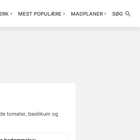
ÆRK
MEST POPULÆRE
MADPLANER
SØG
ede tomater, basilikum og