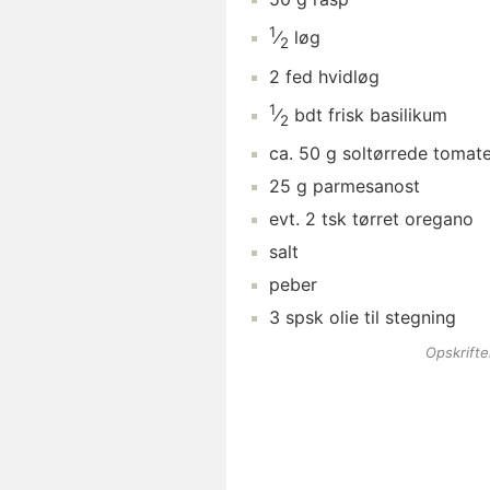
1
⁄
løg
2
2
fed
hvidløg
1
⁄
bdt
frisk basilikum
2
ca.
50
g
soltørrede tomat
25
g
parmesanost
evt.
2
tsk
tørret oregano
salt
peber
3
spsk
olie
til stegning
Opskrift