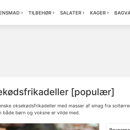
ENSMAD
TILBEHØR
SALATER
KAGER
BAGV
ekødsfrikadeller [populær]
ienske oksekødsfrikadeller med masser af smag fra soltørr
m både børn og voksne er vilde med.