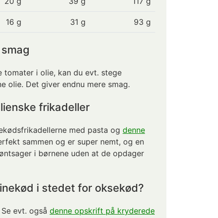
20
g
39 g
117 g
16
g
31 g
93 g
e smag
 tomater i olie, kan du evt. stege
enne olie. Det giver endnu mere smag.
alienske frikadeller
sekødsfrikadellerne med pasta og
denne
perfekt sammen og er super nemt, og en
røntsager i børnene uden at de opdager
nekød i stedet for oksekød?
 Se evt. også
denne opskrift på kryderede