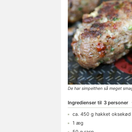
De har simpelthen så meget smag
Ingredienser
til
3 personer
ca.
450
g
hakket oksekød
1
æg
50
g
rasp