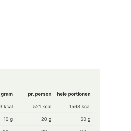
0 gram
pr. person
hele portionen
3
kcal
521 kcal
1563 kcal
10
g
20 g
60 g