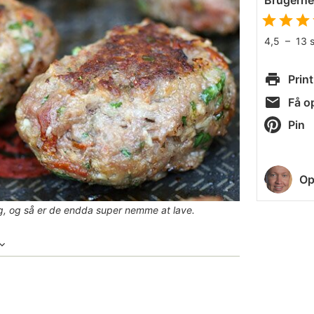
Brugern
4,5
–
13
Print
Få op
Pin
Op
, og så er de endda super nemme at lave.