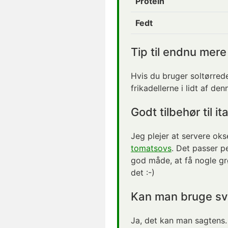
Protein
Fedt
Tip til endnu mer
Hvis du bruger soltørrede
frikadellerne i lidt af d
Godt tilbehør til it
Jeg plejer at servere ok
tomatsovs
. Det passer 
god måde, at få nogle g
det :-)
Kan man bruge svi
Ja, det kan man sagtens.