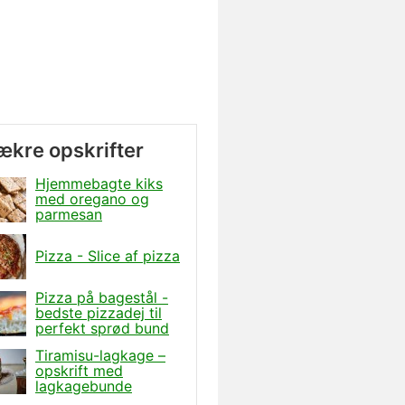
lækre opskrifter
Hjemmebagte kiks
med oregano og
parmesan
Pizza - Slice af pizza
Pizza på bagestål -
bedste pizzadej til
perfekt sprød bund
Tiramisu-lagkage –
opskrift med
lagkagebunde