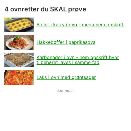
4 ovnretter du SKAL prøve
Boller i karry i ovn - mega nem opskrift
Hakkebøffer i paprikasovs
Karbonader i ovn - nem opskrift hvor
tilbehøret laves i samme fad
Laks i ovn med grøntsager
Annonce