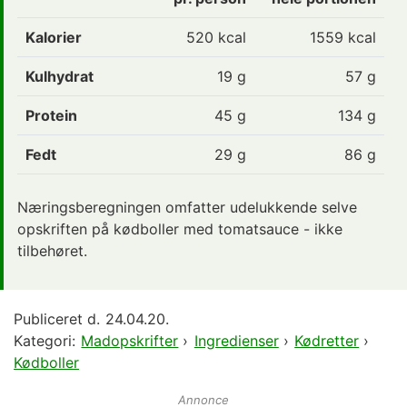
Kalorier
520
kcal
1559 kcal
Kulhydrat
19
g
57 g
Protein
45
g
134 g
Fedt
29
g
86 g
Næringsberegningen omfatter udelukkende selve
opskriften på kødboller med tomatsauce - ikke
tilbehøret.
Publiceret d.
24.04.20.
Kategori:
Madopskrifter
›
Ingredienser
›
Kødretter
›
Kødboller
Annonce