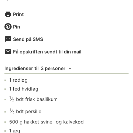
Print
Pin
Send på SMS
Få opskriften sendt til din mail
Ingredienser
til
3 personer
1
rødløg
1
fed
hvidløg
1
⁄
bdt
frisk basilikum
2
1
⁄
bdt
persille
2
500
g
hakket svine- og kalvekød
1
æg