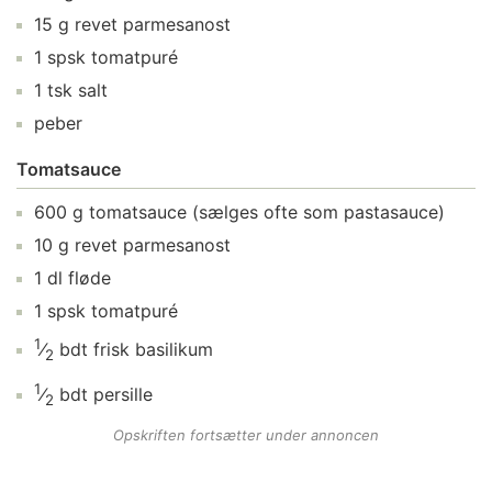
15
g
revet parmesanost
1
spsk
tomatpuré
1
tsk
salt
peber
Tomatsauce
600
g
tomatsauce
(sælges ofte som pastasauce)
10
g
revet parmesanost
1
dl
fløde
1
spsk
tomatpuré
1
⁄
bdt
frisk basilikum
2
1
⁄
bdt
persille
2
Opskriften fortsætter under annoncen