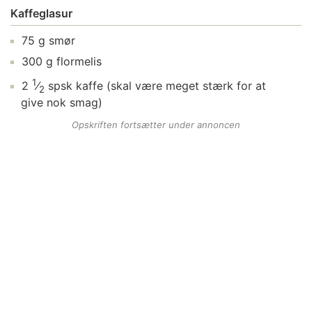
Kaffeglasur
75
g
smør
300
g
flormelis
1
2
⁄
spsk
kaffe
(skal være meget stærk for at
2
give nok smag)
Opskriften fortsætter under annoncen