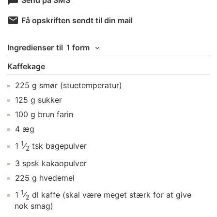
Send på SMS
Få opskriften sendt til din mail
Ingredienser
til
1 form
Kaffekage
225
g
smør
(stuetemperatur)
125
g
sukker
100
g
brun farin
4
æg
1
1
⁄
tsk
bagepulver
2
3
spsk
kakaopulver
225
g
hvedemel
1
1
⁄
dl
kaffe
(skal være meget stærk for at give
2
nok smag)