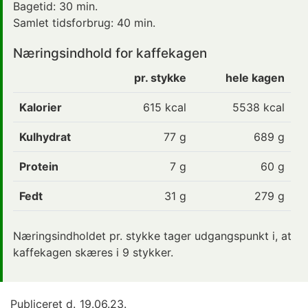
Bagetid:
30 min.
Samlet tidsforbrug:
40 min.
Næringsindhold for kaffekagen
pr. stykke
hele kagen
Kalorier
615
kcal
5538 kcal
Kulhydrat
77
g
689 g
Protein
7
g
60 g
Fedt
31
g
279 g
Næringsindholdet pr. stykke tager udgangspunkt i, at
kaffekagen skæres i 9 stykker.
Publiceret d.
19.06.23.