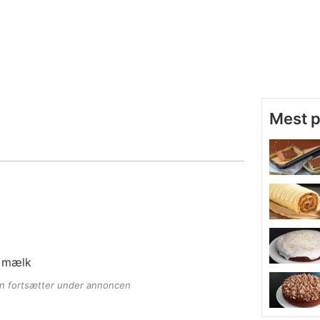
Mest 
r mælk
en fortsætter under annoncen