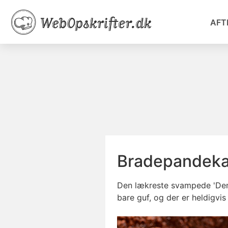
AFT
Bradepandeka
Den lækreste svampede 'Den
bare guf, og der er heldigvis