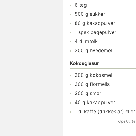
6
æg
500
g
sukker
80
g
kakaopulver
1
spsk
bagepulver
4
dl
mælk
300
g
hvedemel
Kokosglasur
300
g
kokosmel
300
g
flormelis
300
g
smør
40
g
kakaopulver
1
dl
kaffe (drikkeklar)
elle
Opskrift