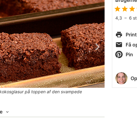
Brugern
4,3
–
6
s
Print
Få op
Pin
Op
t kokosglasur på toppen af den svampede
e