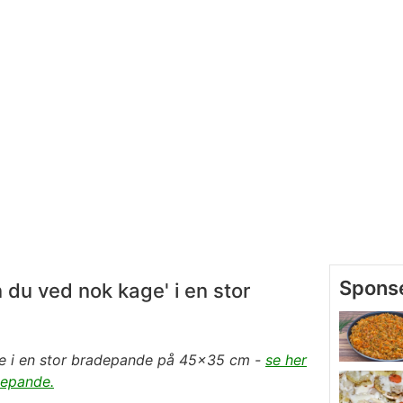
du ved nok kage' i en stor
e
i en stor bradepande på 45x35 cm -
se her
adepande.