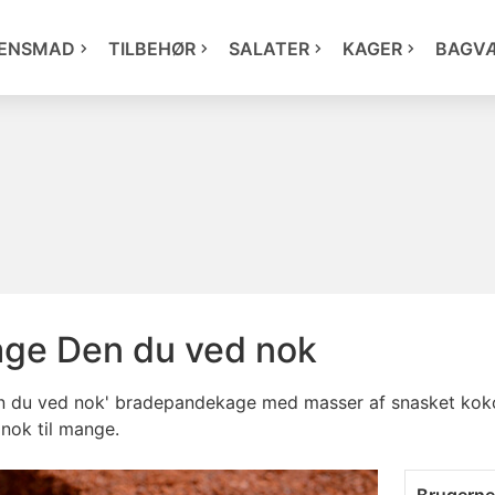
ENSMAD
TILBEHØR
SALATER
KAGER
BAGV
ge Den du ved nok
 du ved nok' bradepandekage med masser af snasket koko
 nok til mange.