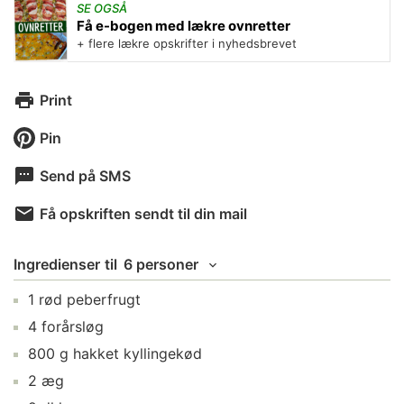
SE OGSÅ
Få e-bogen med lækre ovnretter
+ flere lækre opskrifter i nyhedsbrevet
Print
Pin
Send på SMS
Få opskriften sendt til din mail
Ingredienser
til
6 personer
1
rød peberfrugt
4
forårsløg
800
g
hakket kyllingekød
2
æg