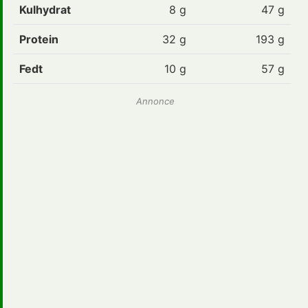
Kulhydrat
8
g
47 g
Protein
32
g
193 g
Fedt
10
g
57 g
Annonce