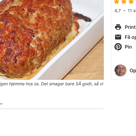
4,7
–
11
s
Print
Få op
Pin
Op
g igen hjemme hos os. Det smager bare SÅ godt, så vi