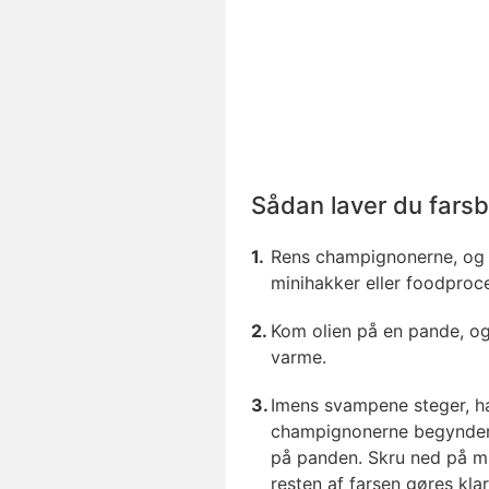
Sådan laver du fars
Rens champignonerne, og h
minihakker eller foodproce
Kom olien på en pande, o
varme.
Imens svampene steger, ha
champignonerne begynder 
på panden. Skru ned på m
resten af farsen gøres klar