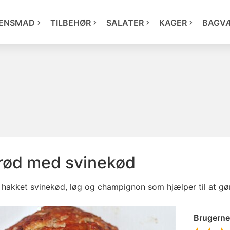
ENSMAD
TILBEHØR
SALATER
KAGER
BAGV
rød med svinekød
hakket svinekød, løg og champignon som hjælper til at gøre
Brugern