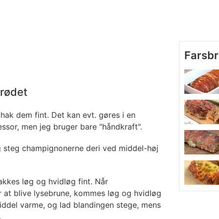
Farsbr
brødet
ak dem fint. Det kan evt. gøres i en
ssor, men jeg bruger bare "håndkraft".
g steg champignonerne deri ved middel-høj
kkes løg og hvidløg fint. Når
at blive lysebrune, kommes løg og hvidløg
iddel varme, og lad blandingen stege, mens
.