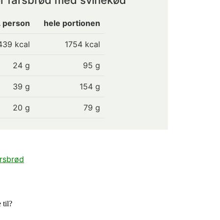
r farsbrød med svinekød
. person
hele portionen
439
kcal
1754 kcal
24
g
95 g
39
g
154 g
20
g
79 g
rsbrød