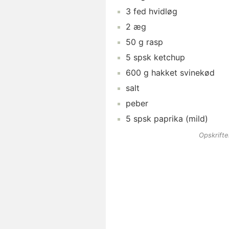
3
fed
hvidløg
2
æg
50
g
rasp
5
spsk
ketchup
600
g
hakket svinekød
salt
peber
5
spsk
paprika
(mild)
Opskrift