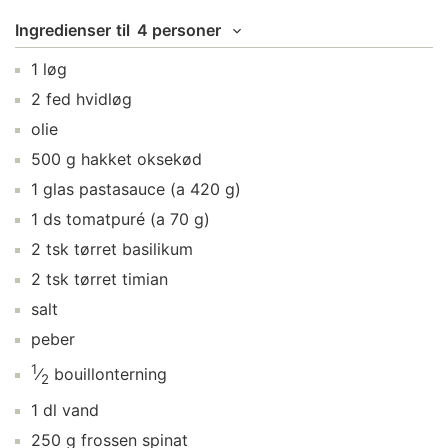
Ingredienser
til
4 personer
1
løg
2
fed
hvidløg
olie
500
g
hakket oksekød
1
glas
pastasauce
(a 420 g)
1
ds
tomatpuré
(a 70 g)
2
tsk
tørret basilikum
2
tsk
tørret timian
salt
peber
1
⁄
bouillonterning
2
1
dl
vand
250
g
frossen spinat