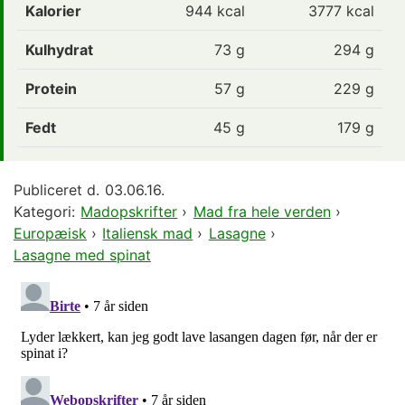
Kalorier
944
kcal
3777 kcal
Kulhydrat
73
g
294 g
Protein
57
g
229 g
Fedt
45
g
179 g
Publiceret d.
03.06.16.
Kategori:
Madopskrifter
›
Mad fra hele verden
›
Europæisk
›
Italiensk mad
›
Lasagne
›
Lasagne med spinat