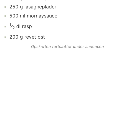
250
g
lasagneplader
500
ml
mornaysauce
1
⁄
dl
rasp
2
200
g
revet ost
Opskriften fortsætter under annoncen