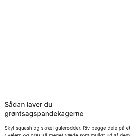
Sådan laver du
grøntsagspandekagerne
Skyl squash og skræl gulerødder. Riv begge dele på et
rivejern og pres så meget væde som muligt ud af dem.