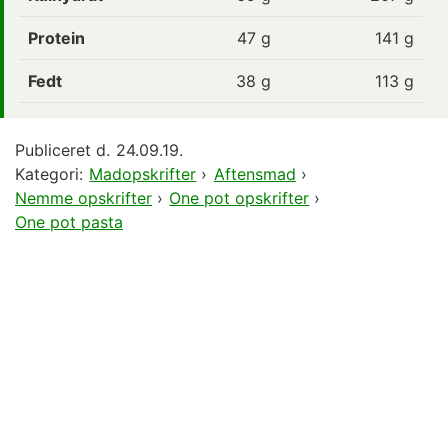
Protein
47
g
141 g
Fedt
38
g
113 g
Publiceret d.
24.09.19.
Kategori:
Madopskrifter
›
Aftensmad
›
Nemme opskrifter
›
One pot opskrifter
›
One pot pasta