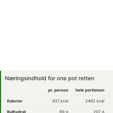
Næringsindhold for one pot retten
pr. person
hele portionen
Kalorier
821
kcal
2462 kcal
Kulhydrat
69
g
207 g