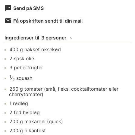
Send på SMS
Få opskriften sendt til din mail
Ingredienser
til
3 personer
400
g
hakket oksekød
2
spsk
olie
3
peberfrugter
1
⁄
squash
2
250
g
tomater
(små, f.eks. cocktailtomater eller
cherrytomater)
1
rødløg
2
fed
hvidløg
200
g
makaroni
(quick)
200
g
pikantost