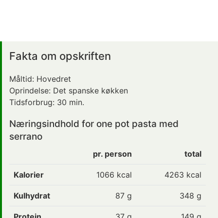
Fakta om opskriften
Måltid:
Hovedret
Oprindelse:
Det spanske køkken
Tidsforbrug:
30 min.
Næringsindhold for one pot pasta med
serrano
pr. person
total
Kalorier
1066
kcal
4263 kcal
Kulhydrat
87
g
348 g
Protein
37
g
149 g