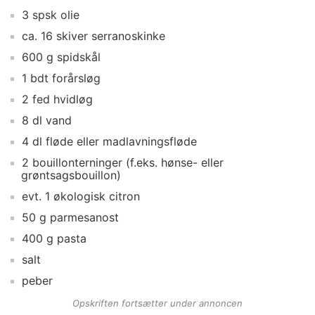
3
spsk
olie
ca.
16
skiver
serranoskinke
600
g
spidskål
1
bdt
forårsløg
2
fed
hvidløg
8
dl
vand
4
dl
fløde
eller madlavningsfløde
2
bouillonterninger
(f.eks. hønse- eller
grøntsagsbouillon)
evt.
1
økologisk citron
50
g
parmesanost
400
g
pasta
salt
peber
Opskriften fortsætter under annoncen