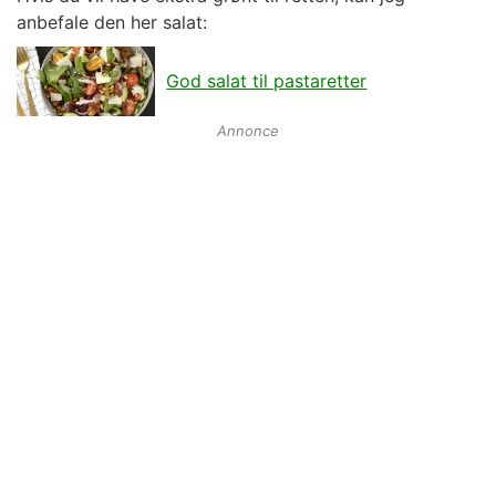
anbefale den her salat:
God salat til pastaretter
Annonce