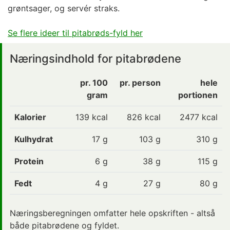
grøntsager, og servér straks.
Se flere ideer til pitabrøds-fyld her
Næringsindhold for pitabrødene
pr. 100
pr. person
hele
gram
portionen
Kalorier
139
kcal
826 kcal
2477 kcal
Kulhydrat
17
g
103 g
310 g
Protein
6
g
38 g
115 g
Fedt
4
g
27 g
80 g
Næringsberegningen omfatter hele opskriften - altså
både pitabrødene og fyldet.