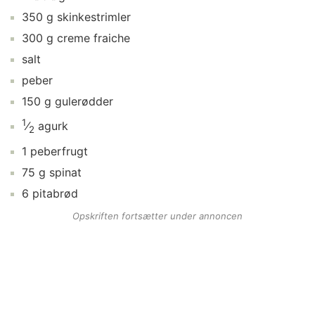
350
g
skinkestrimler
300
g
creme fraiche
salt
peber
150
g
gulerødder
1
⁄
agurk
2
1
peberfrugt
75
g
spinat
6
pitabrød
Opskriften fortsætter under annoncen