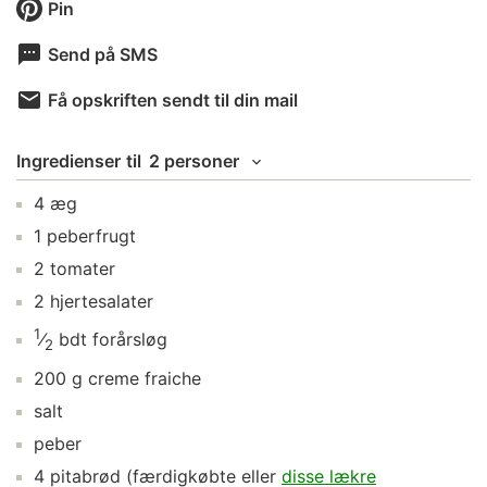
Pin
Send på SMS
Få opskriften sendt til din mail
Ingredienser
til
2 personer
4
æg
1
peberfrugt
2
tomater
2
hjertesalater
1
⁄
bdt
forårsløg
2
200
g
creme fraiche
salt
peber
4
pitabrød
(færdigkøbte eller
disse lækre