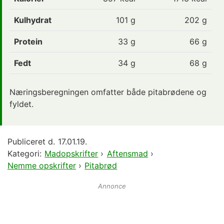
Kulhydrat
101
g
202 g
Protein
33
g
66 g
Fedt
34
g
68 g
Næringsberegningen omfatter både pitabrødene og
fyldet.
Publiceret d.
17.01.19.
Kategori:
Madopskrifter
›
Aftensmad
›
Nemme opskrifter
›
Pitabrød
Annonce