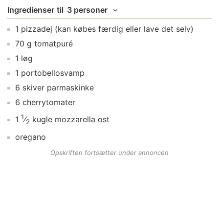
Ingredienser
til
3 personer
1
pizzadej
(kan købes færdig eller lave det selv)
70
g
tomatpuré
1
løg
1
portobellosvamp
6
skiver
parmaskinke
6
cherrytomater
1
1
⁄
kugle
mozzarella ost
2
oregano
Opskriften fortsætter under annoncen