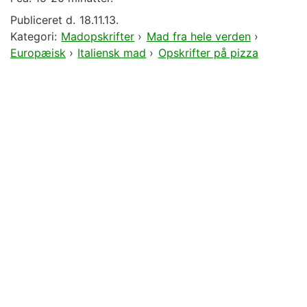
Publiceret d.
18.11.13.
Kategori:
Madopskrifter
›
Mad fra hele verden
›
Europæisk
›
Italiensk mad
›
Opskrifter på pizza