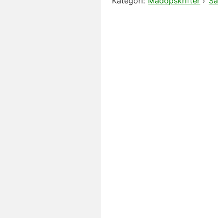
Kategori:
Madopskrifter
›
Sa