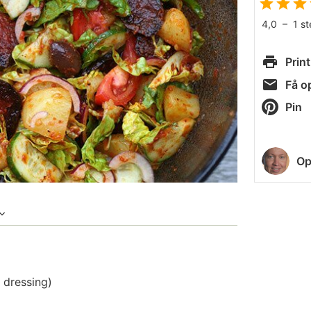
4,0
–
1
s
Print
Få op
Pin
Op
 dressing)