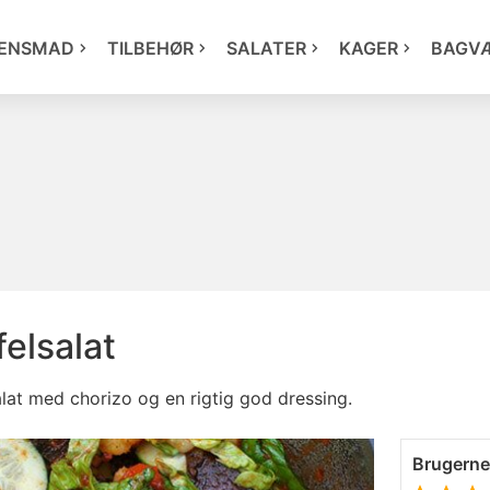
ENSMAD
TILBEHØR
SALATER
KAGER
BAGV
elsalat
alat med chorizo og en rigtig god dressing.
Brugern