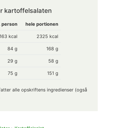
r kartoffelsalaten
. person
hele portionen
163
kcal
2325 kcal
84
g
168 g
29
g
58 g
75
g
151 g
ter alle opskriftens ingredienser (også
.