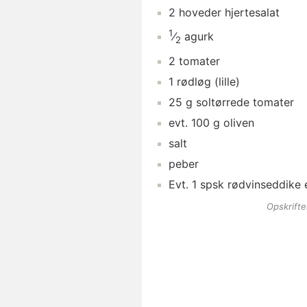
2
hoveder
hjertesalat
1
⁄
agurk
2
2
tomater
1
rødløg
(lille)
25
g
soltørrede tomater
evt.
100
g
oliven
salt
peber
Evt.
1
spsk
rødvinseddike
e
Opskrift