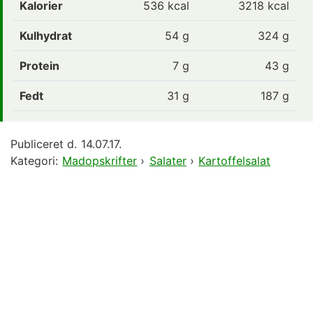
Kalorier
536
kcal
3218 kcal
Kulhydrat
54
g
324 g
Protein
7
g
43 g
Fedt
31
g
187 g
Publiceret d.
14.07.17.
Kategori:
Madopskrifter
›
Salater
›
Kartoffelsalat