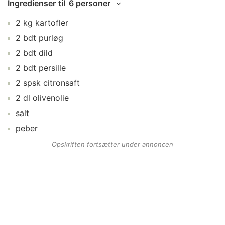
Ingredienser
til
6 personer
2
kg
kartofler
2
bdt
purløg
2
bdt
dild
2
bdt
persille
2
spsk
citronsaft
2
dl
olivenolie
salt
peber
Opskriften fortsætter under annoncen