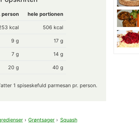
. person
hele portionen
253
kcal
506 kcal
9
g
17 g
7
g
14 g
20
g
40 g
tter 1 spiseskefuld parmesan pr. person.
gredienser
›
Grøntsager
›
Squash