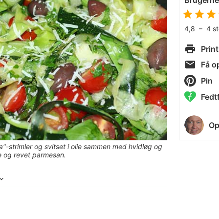
Brugern
4,8
–
4
s
Print
Få op
Pin
Fedtf
Op
"-strimler og svitset i olie sammen med hvidløg og
e og revet parmesan.