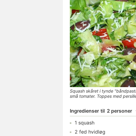
Squash skåret i tynde "båndpasta
små tomater. Toppes med persill
Ingredienser
til
2 personer
1
squash
2
fed
hvidløg