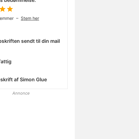
es bedømmelse:
temmer –
Stem her
skriften sendt til din mail
attig
skrift af
Simon Glue
Annonce