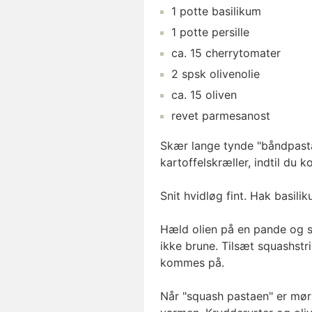
1
potte
basilikum
1
potte
persille
ca.
15
cherrytomater
2
spsk
olivenolie
ca.
15
oliven
revet parmesanost
Skær lange tynde "båndpasta
kartoffelskræller, indtil du 
Snit hvidløg fint. Hak basili
Hæld olien på en pande og s
ikke brune. Tilsæt squashstr
kommes på.
Når "squash pastaen" er mør