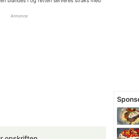
en blandes i og retten serveres straks med
Annonce
r opskriften