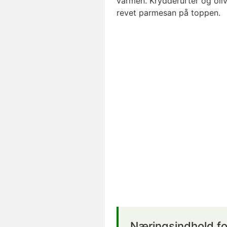
varmen. Krydderurter og oliv
revet parmesan på toppen.
Næringsindhold fo