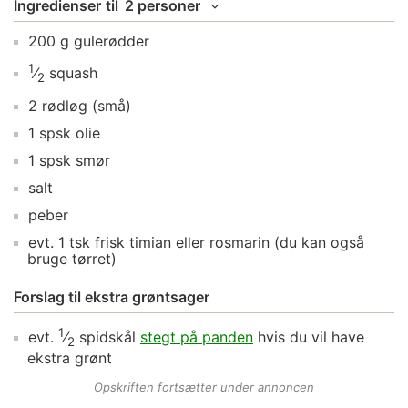
Ingredienser
til
2 personer
200
g
gulerødder
1
⁄
squash
2
2
rødløg
(små)
1
spsk
olie
1
spsk
smør
salt
peber
evt.
1
tsk
frisk timian
eller rosmarin (du kan også
bruge tørret)
Forslag til ekstra grøntsager
1
evt.
⁄
spidskål
stegt på panden
hvis du vil have
2
ekstra grønt
Opskriften fortsætter under annoncen