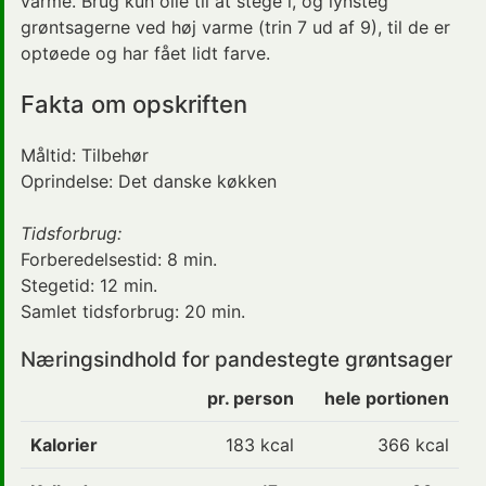
varme. Brug kun olie til at stege i, og lynsteg
grøntsagerne ved høj varme (trin 7 ud af 9), til de er
optøede og har fået lidt farve.
Fakta om opskriften
Måltid:
Tilbehør
Oprindelse:
Det danske køkken
Tidsforbrug:
Forberedelsestid:
8 min.
Stegetid:
12 min.
Samlet tidsforbrug:
20 min.
Næringsindhold for pandestegte grøntsager
pr. person
hele portionen
Kalorier
183
kcal
366 kcal