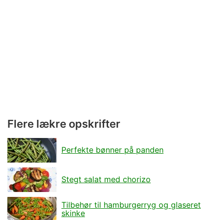
Flere lækre opskrifter
Perfekte bønner på panden
Stegt salat med chorizo
Tilbehør til hamburgerryg og glaseret
skinke