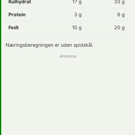
Kulhydrat
17
g
33 g
Protein
3
g
6 g
Fedt
10
g
20 g
Næringsberegningen er uden spidskål.
Annonce