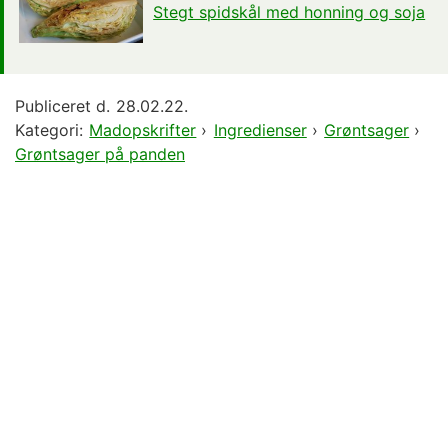
Stegt spidskål med honning og soja
Publiceret d.
28.02.22.
Kategori:
Madopskrifter
›
Ingredienser
›
Grøntsager
›
Grøntsager på panden