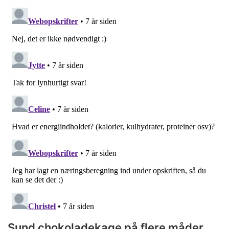
Sund chokoladekage på flere måder