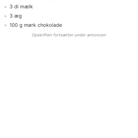
3
dl
mælk
3
æg
100
g
mørk chokolade
Opskriften fortsætter under annoncen