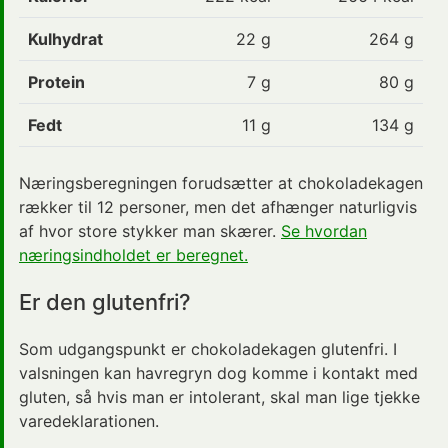
Kulhydrat
22
g
264 g
Protein
7
g
80 g
Fedt
11
g
134 g
Næringsberegningen forudsætter at chokoladekagen
rækker til 12 personer, men det afhænger naturligvis
af hvor store stykker man skærer.
Se hvordan
næringsindholdet er beregnet.
Er den glutenfri?
Som udgangspunkt er chokoladekagen glutenfri. I
valsningen kan havregryn dog komme i kontakt med
gluten, så hvis man er intolerant, skal man lige tjekke
varedeklarationen.