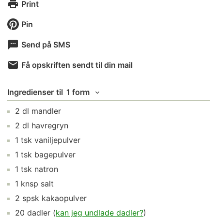
Print
Pin
Send på SMS
Få opskriften sendt til din mail
Ingredienser
til
1 form
2
dl
mandler
2
dl
havregryn
1
tsk
vaniljepulver
1
tsk
bagepulver
1
tsk
natron
1
knsp
salt
2
spsk
kakaopulver
20
dadler
(
kan jeg undlade dadler?
)