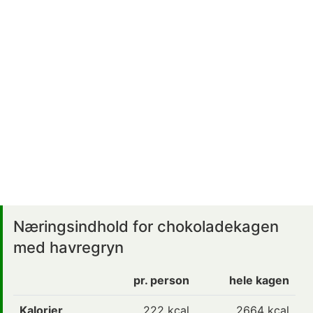
Næringsindhold for chokoladekagen
med havregryn
pr. person
hele kagen
Kalorier
222
kcal
2664 kcal