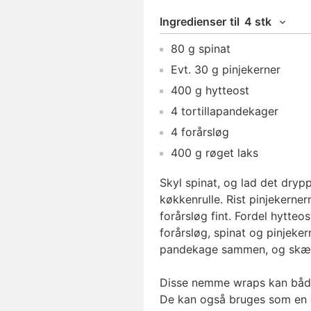
Ingredienser
til
4 stk
80
g
spinat
Evt.
30
g
pinjekerner
400
g
hytteost
4
tortillapandekager
4
forårsløg
400
g
røget laks
Skyl spinat, og lad det drypp
køkkenrulle. Rist pinjekerner
forårsløg fint. Fordel hytte
forårsløg, spinat og pinjeker
pandekage sammen, og skær
Disse nemme wraps kan både n
De kan også bruges som en e