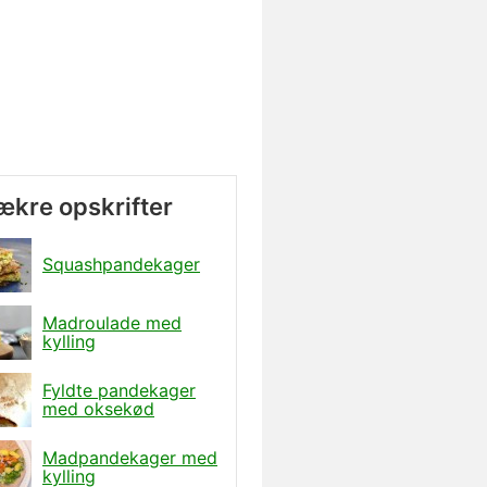
lækre opskrifter
Squashpandekager
Madroulade med
kylling
Fyldte pandekager
med oksekød
Madpandekager med
kylling