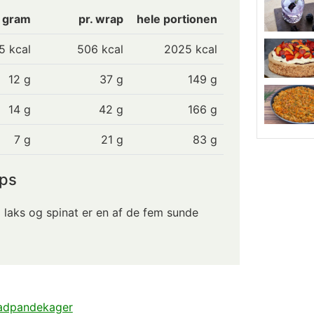
0 gram
pr. wrap
hele portionen
5
kcal
506 kcal
2025 kcal
12
g
37 g
149 g
14
g
42 g
166 g
7
g
21 g
83 g
ps
laks og spinat er en af de fem sunde
dpandekager