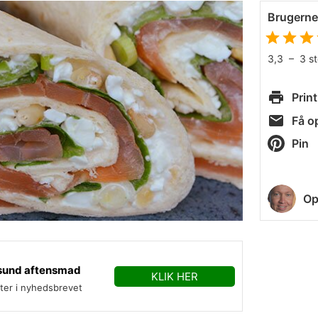
Brugern
3,3
–
3
s
Print
Få op
Pin
Op
sund aftensmad
KLIK HER
fter i nyhedsbrevet