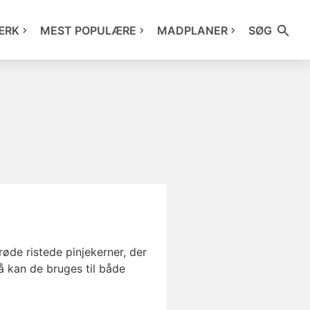
ÆRK
MEST POPULÆRE
MADPLANER
SØG
øde ristede pinjekerner, der
å kan de bruges til både