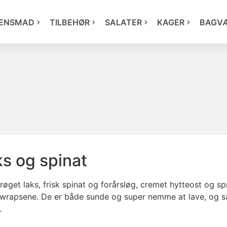
ENSMAD
TILBEHØR
SALATER
KAGER
BAGV
s og spinat
get laks, frisk spinat og forårsløg, cremet hytteost og spr
til wrapsene. De er både sunde og super nemme at lave, og s
.