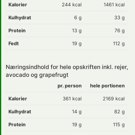
Kalorier
244
kcal
1461 kcal
Kulhydrat
6
g
33 g
Protein
13
g
76 g
Fedt
19
g
112 g
Næringsindhold for hele opskriften inkl. rejer,
avocado og grapefrugt
pr. person
hele portionen
Kalorier
361
kcal
2169 kcal
Kulhydrat
14
g
82 g
Protein
19
g
115 g