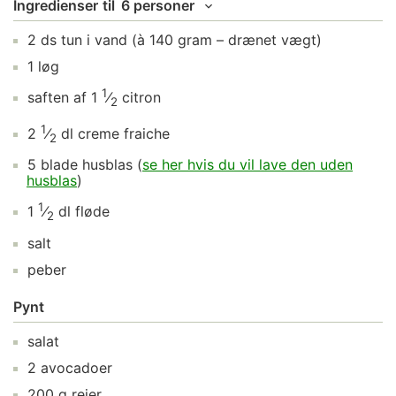
Ingredienser
til
6 personer
2
ds
tun i vand
(à 140 gram – drænet vægt)
1
løg
1
saften af
1
⁄
citron
2
1
2
⁄
dl
creme fraiche
2
5
blade
husblas
(
se her hvis du vil lave den uden
husblas
)
1
1
⁄
dl
fløde
2
salt
peber
Pynt
salat
2
avocadoer
200
g
rejer