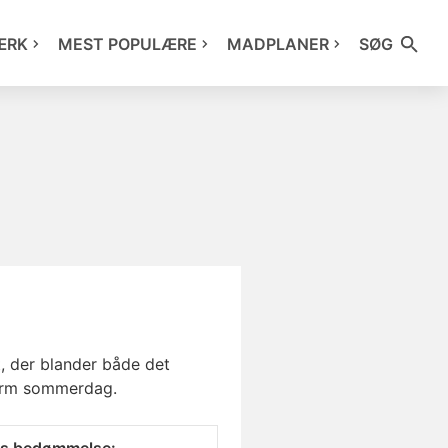
ÆRK
MEST POPULÆRE
MADPLANER
SØG
, der blander både det
 varm sommerdag.