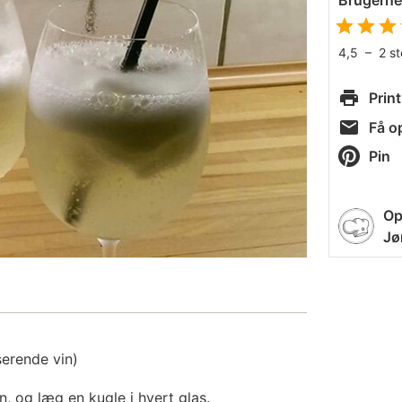
Brugern
4,5
–
2
s
Print
Få op
Pin
Op
Jø
erende vin)
n, og læg en kugle i hvert glas.