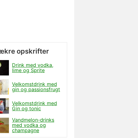
lækre opskrifter
Drink med vodka,
lime og Sprite
Velkomstdrink med
gin og passionsfrugt
Velkomstdrink med
Gin og tonic
Vandmelon-drinks
med vodka og
champagne