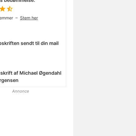
es bedømmelse:
temmer –
Stem her
skriften sendt til din mail
skrift af
Michael Øgendahl
rgensen
Annonce