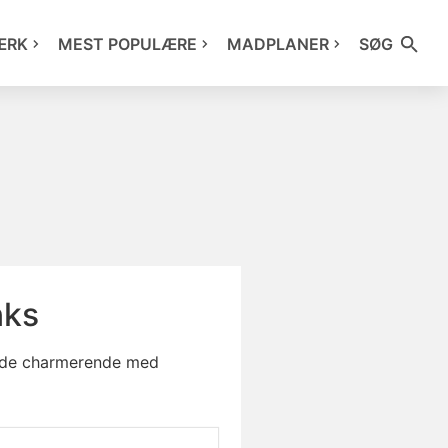
ÆRK
MEST POPULÆRE
MADPLANER
SØG
nks
lende charmerende med