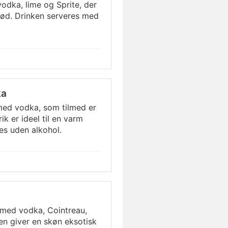
odka, lime og Sprite, der
sød. Drinken serveres med
ka
med vodka, som tilmed er
k er ideel til en varm
s uden alkohol.
 med vodka, Cointreau,
en giver en skøn eksotisk