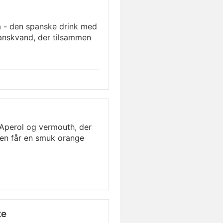
a - den spanske drink med
danskvand, der tilsammen
 Aperol og vermouth, der
nken får en smuk orange
te