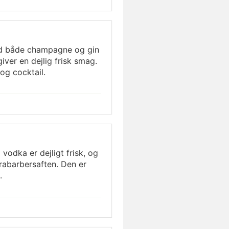
med både champagne og gin
iver en dejlig frisk smag.
og cocktail.
odka er dejligt frisk, og
 rabarbersaften. Den er
.