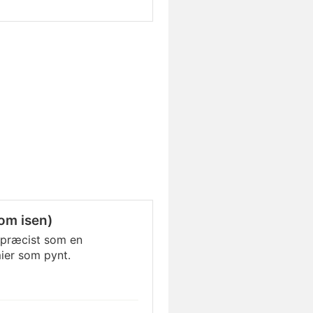
om isen)
 præcist som en
ier som pynt.