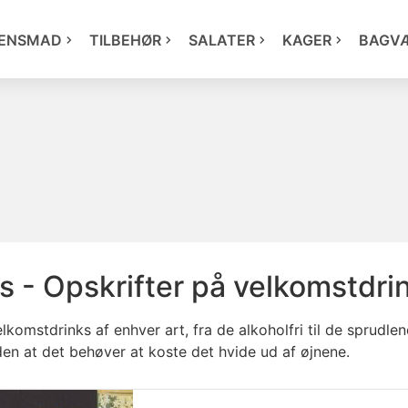
ENSMAD
TILBEHØR
SALATER
KAGER
BAGV
s - Opskrifter på velkomstdri
elkomstdrinks af enhver art, fra de alkoholfri til de sprud
en at det behøver at koste det hvide ud af øjnene.