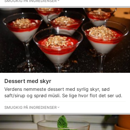
SMUGKIG PÅ INGREDIENSER
Dessert med skyr
Verdens nemmeste dessert med syrlig skyr, sød
saft/sirup og sprød müsli. Se lige hvor flot det ser ud.
SMUGKIG PÅ INGREDIENSER