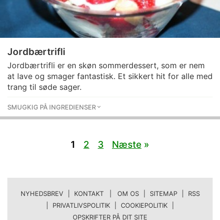
Jordbærtrifli
Jordbærtrifli er en skøn sommerdessert, som er nem
at lave og smager fantastisk. Et sikkert hit for alle med
trang til søde sager.
SMUGKIG PÅ INGREDIENSER
1
2
3
Næste
»
NYHEDSBREV
|
KONTAKT | OM OS
|
SITEMAP
|
RSS
|
PRIVATLIVSPOLITIK
|
COOKIEPOLITIK
|
OPSKRIFTER PÅ DIT SITE