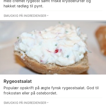
med cremet rygeost samt friske krydderurter og
hakket rødløg til pynt.
SMUGKIG PÅ INGREDIENSER
Rygeostsalat
Populær opskrift på ægte fynsk rygeostsalat. God til
frokosten eller på ostebordet.
SMUGKIG PÅ INGREDIENSER