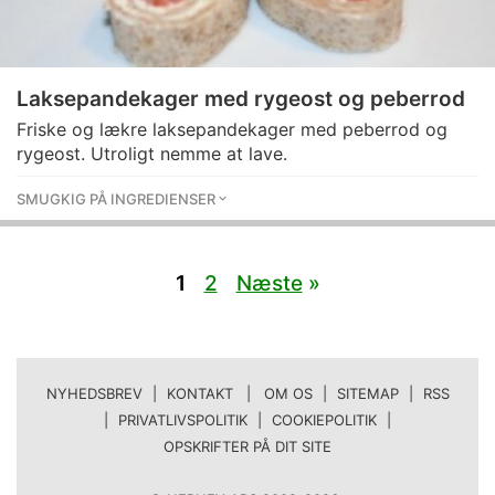
Laksepandekager med rygeost og peberrod
Friske og lækre laksepandekager med peberrod og
rygeost. Utroligt nemme at lave.
SMUGKIG PÅ INGREDIENSER
1
2
Næste
»
NYHEDSBREV
|
KONTAKT | OM OS
|
SITEMAP
|
RSS
|
PRIVATLIVSPOLITIK
|
COOKIEPOLITIK
|
OPSKRIFTER PÅ DIT SITE