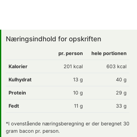
Næringsindhold for opskriften
pr. person
hele portionen
Kalorier
201
kcal
603 kcal
Kulhydrat
13
g
40 g
Protein
10
g
29 g
Fedt
11
g
33 g
*I ovenstående næringsberegning er der beregnet 30
gram bacon pr. person.