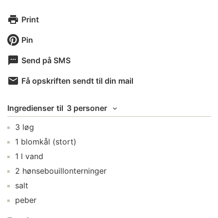
Print
Pin
Send på SMS
Få opskriften sendt til din mail
Ingredienser
til
3 personer
3
løg
1
blomkål
(stort)
1
l
vand
2
hønsebouillonterninger
salt
peber